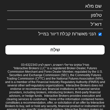
הנני מאשר/ת קבלת דיוור במייל
מגדל עסקים עזריאלי ראשונים, ראשון לציון 03-6322343
“Interactive Brokers LLC” is a registered Broker-Dealer, Futures
Commission Merchant and Forex Dealer Member, regulated by the U.S.
Securities and Exchange Commission (SEC), the Commodity Futures
Trading Commission (CFTC) and the National Futures Association (NFA),
and is a member of the Financial Industry Regulatory Authority (FINRA) and
several other self-regulatory organizations. Interactive Brokers does not
endorse or recommend any financial institutions or financial service
providers, including brokers, introducing brokers, third-party financial
advisors, or hedge funds. Interactive Brokers provides execution and
clearing services to customers. None of the information contained herein
constitutes a recommendation, offer, or solicitation of an offer by Interactive
Brokers to buy, sell or hold any security, financial product or instrument or to
engage in any specific investment strategy. Interactive Brokers makes no